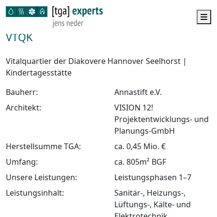
M
VTQK
Vitalquartier der Diakovere Hannover Seelhorst |
Kindertagesstätte
Bauherr:
Annastift e.V.
Architekt:
VISION 12!
Projektentwicklungs- und
Planungs-GmbH
Herstellsumme TGA:
ca. 0,45 Mio. €
Umfang:
ca. 805m² BGF
Unsere Leistungen:
Leistungsphasen 1–7
Leistungsinhalt:
Sanitär-, Heizungs-,
Lüftungs-, Kälte- und
Elektrotechnik